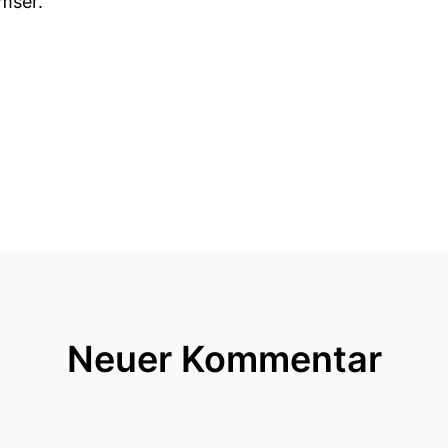
mser.
zt über die Inhalte der Ausstellung sprechen, als ich 
isträger von nebenan, da hatte ich sofort die Assozi
, der ist ja vielleicht in Lübeck zum Einkaufen gega
au Wittmer, Sie Beide haben Günter Gras ja persönli
Neuer Kommentar
, was ich mir da so gedacht habe?
 eine Diva?