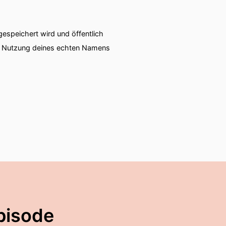
Lübeck einfach
speichert wird und öffentlich
.
ie Nutzung deines echten Namens
nmal fast überfahren
pisode