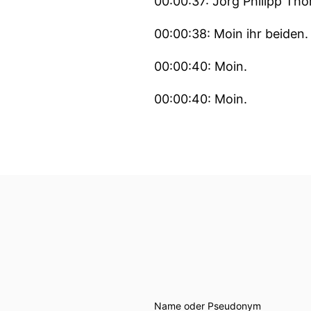
00:00:37: Jörg Philipp Tho
00:00:38: Moin ihr beiden.
00:00:40: Moin.
00:00:40: Moin.
00:00:42: Und bevor wir jet
gelesen habe, der Nobelpre
nahbar, ein netter Nachbar
ins Gespräch kommen.
00:01:03: Herr Thomser, Fr
00:01:08: Stimmt das jetzt
00:01:12: Oder war er auch
Name oder Pseudonym